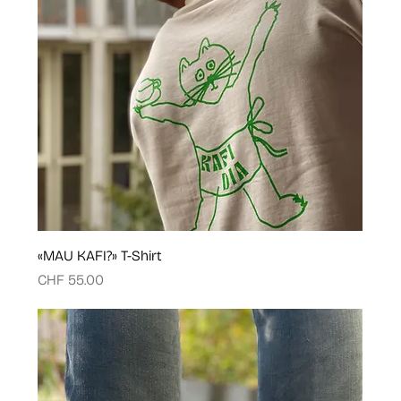
«MAU KAFI?» T-Shirt
Price
CHF 55.00