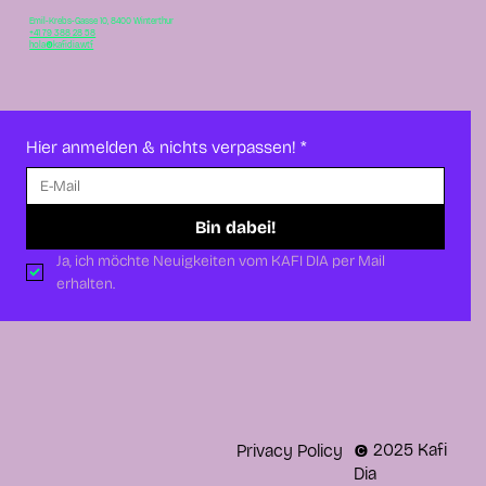
Emil-Krebs-Gasse 10, 8400 Winterthur
+41 79 388 28 58
hola@kafidia.wtf
Hier anmelden & nichts verpassen!
*
Bin dabei!
Ja, ich möchte Neuigkeiten vom KAFI DIA per Mail 
erhalten.
© 2025 Kafi
Privacy Policy
Dia