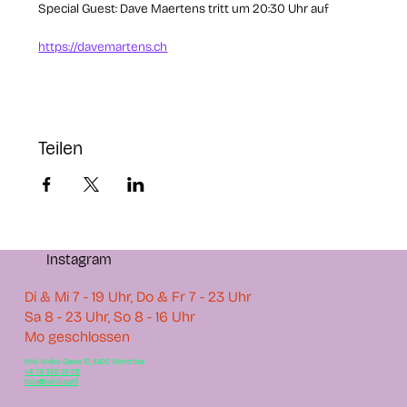
Special Guest: Dave Maertens tritt um 20:30 Uhr auf
https://davemartens.ch
Teilen
Instagram
Di & Mi 7 - 19 Uhr, Do & Fr 7 - 23 Uhr
Sa 8 - 23 Uhr, So 8 - 16 Uhr
Mo geschlossen
Emil-Krebs-Gasse 10, 8400 Winterthur
+41 79 388 28 58
hola@kafidia.wtf